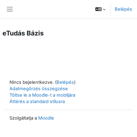
Tovább a fő tartalomhoz
Belépés
Oldalpanel
eTudás Bázis
Nincs bejelentkezve. (
Belépés
)
Adatmegőrzés összegzése
Töltse le a Moodle-t a mobiljára
Áttérés a standard stílusra
Szolgáltatja a
Moodle